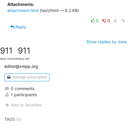
Attachments:
attachment.html
(text/html — 6.2 KB)
0
0
Reply
Show replies by date
911
911
days inactive
days old
editor@xmpp.org
Manage subscription
0 comments
1 participants
Add to favorites
TAGS
(0)