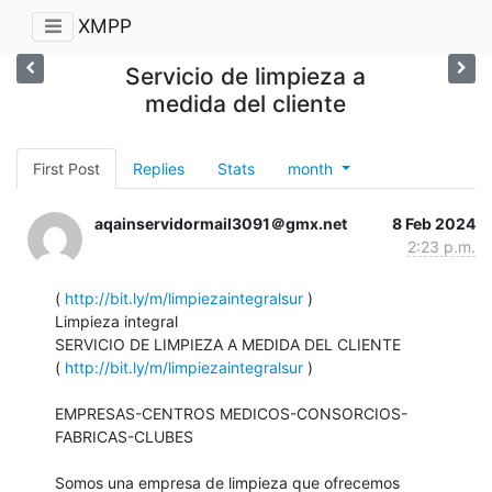
XMPP
Servicio de limpieza a
medida del cliente
First Post
Replies
Stats
month
aqainservidormail3091＠gmx.net
8 Feb 2024
2:23 p.m.
( 
http://bit.ly/m/limpiezaintegralsur
 )

Limpieza integral

SERVICIO DE LIMPIEZA A MEDIDA DEL CLIENTE

( 
http://bit.ly/m/limpiezaintegralsur
 )

EMPRESAS-CENTROS MEDICOS-CONSORCIOS-
FABRICAS-CLUBES

Somos una empresa de limpieza que ofrecemos 