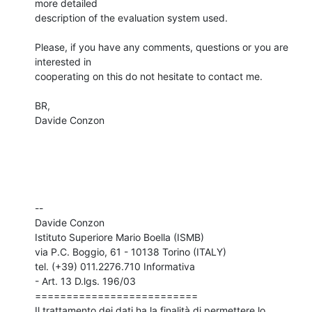
more detailed

description of the evaluation system used.

Please, if you have any comments, questions or you are 
interested in

cooperating on this do not hesitate to contact me.

BR,

Davide Conzon

-- 

Davide Conzon

Istituto Superiore Mario Boella (ISMB)

via P.C. Boggio, 61 - 10138 Torino (ITALY)

tel. (+39) 011.2276.710 Informativa

- Art. 13 D.lgs. 196/03

==========================

Il trattamento dei dati ha la finalità di permettere lo 