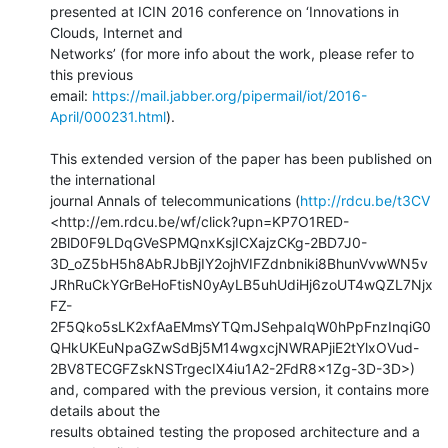
presented at ICIN 2016 conference on ‘Innovations in 
Clouds, Internet and

Networks’ (for more info about the work, please refer to 
this previous

email: 
https://mail.jabber.org/pipermail/iot/2016-
April/000231.html
).

This extended version of the paper has been published on 
the international

journal Annals of telecommunications (
http://rdcu.be/t3CV
<http://em.rdcu.be/wf/click?upn=KP7O1RED-
2BlD0F9LDqGVeSPMQnxKsjICXajzCKg-2BD7J0-
3D_oZ5bH5h8AbRJbBjIY2ojhVIFZdnbniki8BhunVvwWN5v
JRhRuCkYGrBeHoFtisN0yAyLB5uhUdiHj6zoUT4wQZL7Njx
FZ-
2F5Qko5sLK2xfAaEMmsYTQmJSehpaIqW0hPpFnzInqiG0
QHkUKEuNpaGZwSdBj5M14wgxcjNWRAPjiE2tYlxOVud-
2BV8TECGFZskNSTrgecIX4iu1A2-2FdR8x1Zg-3D-3D>)

and, compared with the previous version, it contains more 
details about the

results obtained testing the proposed architecture and a 